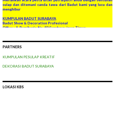
KUMPULAN BADUT SURABAYA
Badut Show & Decoration Profesional
Office : Jl. Bumiharjo No. 83 Surabaya, jawa Timur
Email : kumpulanbadut.surabaya@gmail.com
Tlp : 081 2339 902 01 / 081 2381 784 11
PIN BB : D91A176B
PARTNERS
KUMPULAN PESULAP KREATIF
DEKORASI BADUT SURABAYA
LOKASI KBS