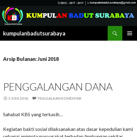
Cari
kumpulanbadutsurabaya
LANGSUNG
MENU
KE
UTAMA
ISI
Arsip Bulanan: Juni 2018
PENGGALANGAN DANA
5 JUNI 2018
TINGGALKAN KOMENTAR
Sahabat KBS yang terkasih…
Kegiatan bakti sosial dilaksanakan atas dasar kepedulian kami
sebagai anggota masyarakat terhadap lingkungan sekitar.