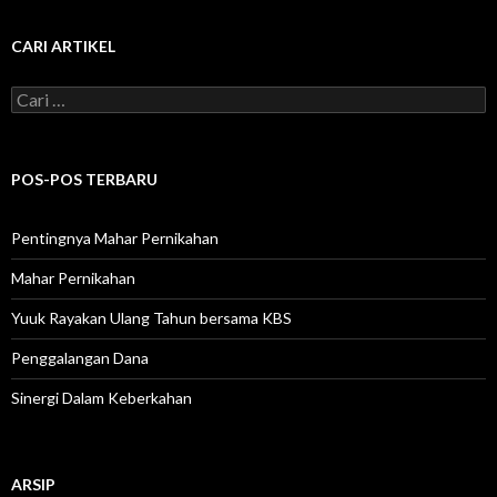
CARI ARTIKEL
C
a
r
i
u
POS-POS TERBARU
n
t
u
Pentingnya Mahar Pernikahan
k
:
Mahar Pernikahan
Yuuk Rayakan Ulang Tahun bersama KBS
Penggalangan Dana
Sinergi Dalam Keberkahan
ARSIP