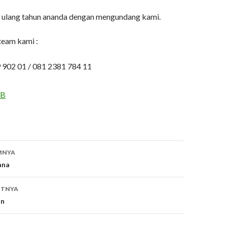
 ulang tahun ananda dengan mengundang kami.
team kami :
02 01 / 081 2381 784 11
6B
MNYA
ana
UTNYA
an