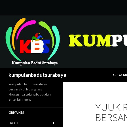
LANGSUNG
Cari
kumpulanbadutsurabaya
GRIYA KB
kumpulan badut surabaya
bergerak di bidang jasa
khususnya bidang badut dan
entertainment
YUUK 
GRIYA KBS
BERSA
PROFIL