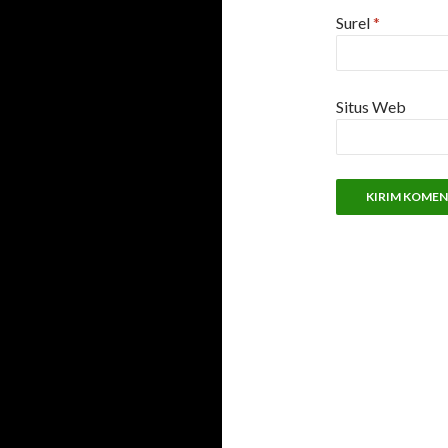
Surel
*
Situs Web