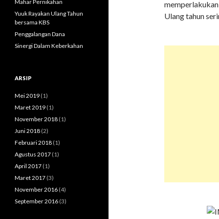
Mahar Pernikahan
memperlakukan s
k
Yuuk Rayakan Ulang Tahun
Ulang tahun seri
:
bersama KBS
Penggalangan Dana
Sinergi Dalam Keberkahan
ARSIP
Mei 2019
(1)
Maret 2019
(1)
November 2018
(1)
Juni 2018
(2)
Februari 2018
(1)
Agustus 2017
(1)
April 2017
(1)
Maret 2017
(3)
November 2016
(4)
September 2016
(3)