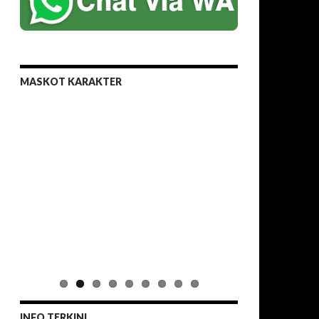
MASKOT KARAKTER
Meriahkan acara pesta ultah putra/putri anda
dengan sentuhan sulap dan ditemani canda
tawa dari Badut kami yang lucu dan
menghibur
KUMPULAN BADUT SURABAYA
Badut Show & Decoration Profesional
Office : Jl. Bumiharjo No. 83 Surabaya, jawa
Timur
Email : kumpulanbadut.surabaya@gmail.com
Tlp : 081 2339 902 01 / 081 2381 784 11
INFO TERKINI