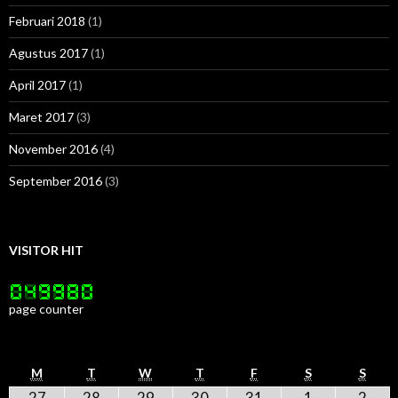
Februari 2018
(1)
Agustus 2017
(1)
April 2017
(1)
Maret 2017
(3)
November 2016
(4)
September 2016
(3)
VISITOR HIT
page counter
SENIN
SELASA
RABU
KAMIS
JUMAT
SABTU
MIN
M
T
W
T
F
S
S
27
28
29
30
31
1
2
27
28
29
30
31
1
2