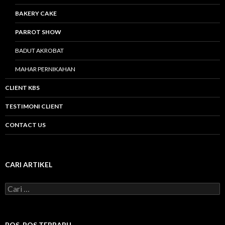
BAKERY CAKE
PARROT SHOW
BADUT AKROBAT
MAHAR PERNIKAHAN
CLIENT KBS
TESTIMONI CLIENT
CONTACT US
CARI ARTIKEL
C
a
r
i
u
POS-POS TERBARU