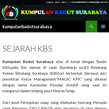
Cari
kumpulanbadutsurabaya
LANGSUNG
MENU
KE
UTAMA
ISI
SEJARAH KBS
Kumpulan Badut Surabaya
atau di kenal dengan Badut
KBS,yaitu Ber alamat di Jalan Bumiharjo no.83 Belakang
Kebun Binatang Surabaya (KBS).ini terbentuk Berawal dari
pemikiran Ketua Management”MAGIC KPK” yang dikenal
dengan nama Kumpulan Pesulap Kreatif yang saat ini
mengurusi dalam bidang jasa Hiburan Sulap.
Dari awal Pertujukan sulap yang dilakukan Seorang Pemuda
yang Bernama TYO CARLOS atau akrabnya di sapa dengan