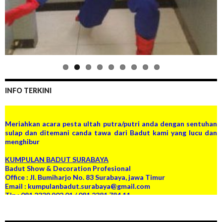
INFO TERKINI
Meriahkan acara pesta ultah putra/putri anda dengan sentuhan
sulap dan ditemani canda tawa dari Badut kami yang lucu dan
menghibur
KUMPULAN BADUT SURABAYA
Badut Show & Decoration Profesional
Office : Jl. Bumiharjo No. 83 Surabaya, jawa Timur
Email : kumpulanbadut.surabaya@gmail.com
Tlp : 081 2339 902 01 / 081 2381 784 11
PIN BB : D91A176B