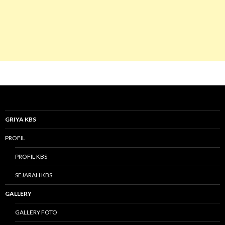
GRIYA KBS
PROFIL
PROFIL KBS
SEJARAH KBS
GALLERY
GALLERY FOTO