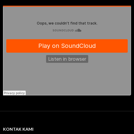
KONTAK KAMI