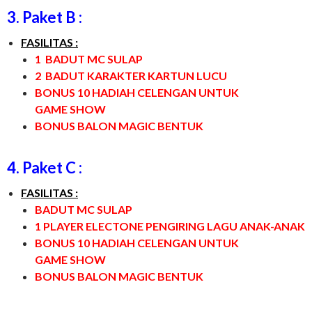
3. Paket B :
FASILITAS :
1 BADUT MC SULAP
2 BADUT KARAKTER KARTUN LUCU
BONUS 10 HADIAH CELENGAN UNTUK
GAME SHOW
BONUS BALON MAGIC BENTUK
4. Paket C :
FASILITAS :
BADUT MC SULAP
1 PLAYER ELECTONE PENGIRING LAGU ANAK-ANAK
BONUS 10 HADIAH CELENGAN UNTUK
GAME SHOW
BONUS BALON MAGIC BENTUK