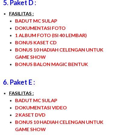
5. Paket D :
FASILITAS :
BADUT MC SULAP
DOKUMENTASI FOTO
1 ALBUM FOTO (ISI 40 LEMBAR)
BONUS KASET CD
BONUS 10 HADIAH CELENGAN UNTUK
GAME SHOW
BONUS BALON MAGIC BENTUK
6. Paket E :
FASILITAS :
BADUT MC SULAP
DOKUMENTASI VIDEO
2 KASET DVD
BONUS 10 HADIAH CELENGAN UNTUK
GAME SHOW