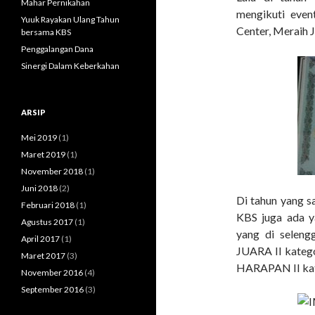
Mahar Pernikahan
k
mengikuti even
Yuuk Rayakan Ulang Tahun
:
Center, Meraih 
bersama KBS
Penggalangan Dana
Sinergi Dalam Keberkahan
ARSIP
Mei 2019
(1)
Maret 2019
(1)
November 2018
(1)
Juni 2018
(2)
Di tahun yang 
Februari 2018
(1)
KBS juga ada y
Agustus 2017
(1)
yang di seleng
April 2017
(1)
JUARA II kate
Maret 2017
(3)
HARAPAN II kat
November 2016
(4)
September 2016
(3)