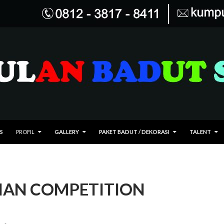
 KE ISI
S
PROFIL
GALLERY
PAKET BADUT / DEKORASI
TALENT
IAN COMPETITION