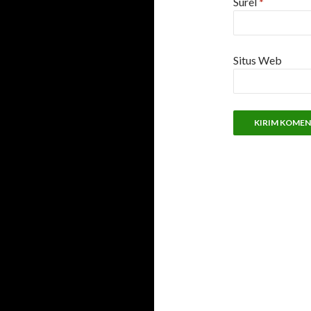
Surel
*
Situs Web