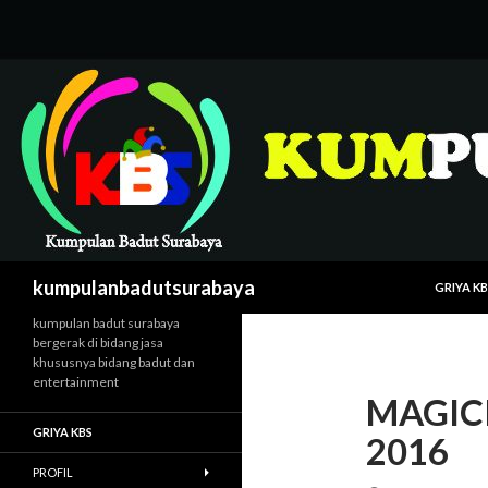
LANGSUNG
Cari
kumpulanbadutsurabaya
GRIYA KB
kumpulan badut surabaya
bergerak di bidang jasa
khususnya bidang badut dan
entertainment
MAGIC
GRIYA KBS
2016
PROFIL